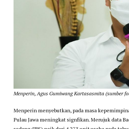
Menperin, Agus Gumiwang Kartasasmita (sumber fo
Menperin menyebutkan, pada masa kepemimpinan 
Pulau Jawa meningkat signfikan. Merujuk data Bad
sedang (IBS) naik dari 4.273 unit usaha pada tah