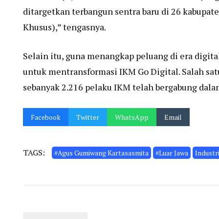
ditargetkan terbangun sentra baru di 26 kabupa
Khusus),” tengasnya.
Selain itu, guna menangkap peluang di era digit
untuk mentransformasi IKM Go Digital. Salah sat
sebanyak 2.216 pelaku IKM telah bergabung dalam
Facebook
Twitter
WhatsApp
Email
TAGS:
#Agus Gumiwang Kartasasmita
#Luar Jawa
Industr