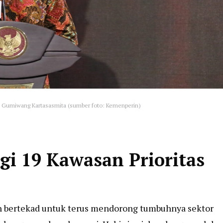
s Gumiwang Kartasasmita (sumber foto: Kemenperin)
i 19 Kawasan Prioritas
an bertekad untuk terus mendorong tumbuhnya sektor