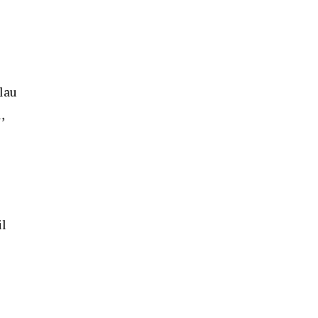
lau
,
il