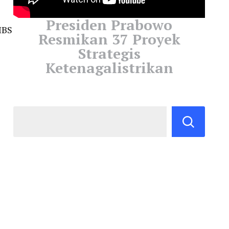
Presiden Prabowo
IBS
Resmikan 37 Proyek
Strategis
Ketenagalistrikan