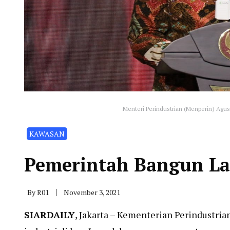
Menteri Perindustrian (Menperin) Agu
KAWASAN
Pemerintah Bangun Lag
By
R01
November 3, 2021
SIARDAILY
, Jakarta – Kementerian Perindustri