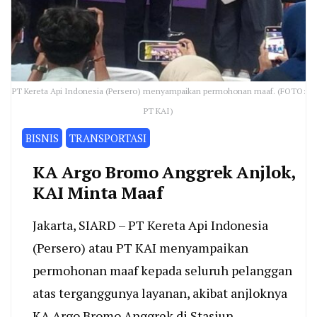
PT Kereta Api Indonesia (Persero) menyampaikan permohonan maaf. (FOTO:
PT KAI)
BISNIS
TRANSPORTASI
KA Argo Bromo Anggrek Anjlok,
KAI Minta Maaf
Jakarta, SIARD – PT Kereta Api Indonesia
(Persero) atau PT KAI menyampaikan
permohonan maaf kepada seluruh pelanggan
atas terganggunya layanan, akibat anjloknya
KA Argo Bromo Anggrek di Stasiun