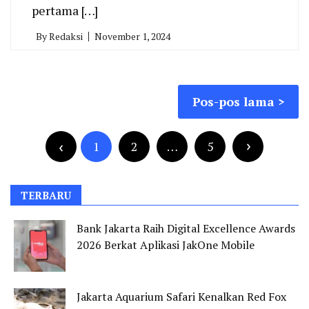
pertama […]
By
Redaksi
November 1, 2024
Navigasi
Pos-pos lama
pos
Paginasi
pos
1
2
…
5
TERBARU
Bank Jakarta Raih Digital Excellence Awards
2026 Berkat Aplikasi JakOne Mobile
Jakarta Aquarium Safari Kenalkan Red Fox