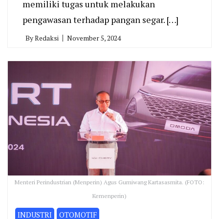
memiliki tugas untuk melakukan
pengawasan terhadap pangan segar. […]
By
Redaksi
November 5, 2024
Menteri Perindustrian (Menperin) Agus Gumiwang Kartasasmita. (FOTO:
Kemenperin)
INDUSTRI
OTOMOTIF