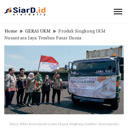
Berita Bisnis dan Edukasi
SiarD.id
Home
GERAI UKM
Produk Singkong IKM
Nusantara Jaya Tembus Pasar Dunia
Dirjen IKMA Kemenperin Lepas Ekspor Singkong (sumber: Kemenperin)