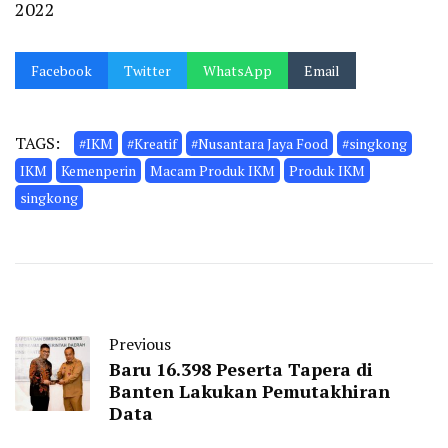
2022
Facebook
Twitter
WhatsApp
Email
TAGS:
#IKM
#Kreatif
#Nusantara Jaya Food
#singkong
IKM
Kemenperin
Macam Produk IKM
Produk IKM
singkong
Previous
Baru 16.398 Peserta Tapera di
Banten Lakukan Pemutakhiran
Data