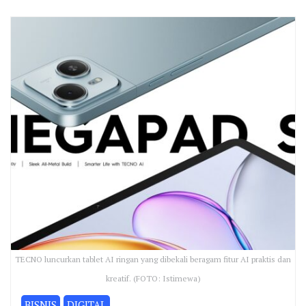
TECNO luncurkan tablet AI ringan yang dibekali beragam fitur AI praktis dan
kreatif. (FOTO: Istimewa)
BISNIS
DIGITAL