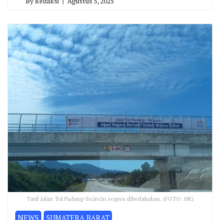
By
Redaksi
Agustus 5, 2025
Tarif Jalan Tol Padang-Sicincin segera diberlakukan. (FOTO: HK)
NEWS
SUMATERA BARAT