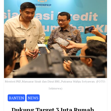
Menteri PKP, Maruarar Sirait dan Dirut BNI, Putrama Wahju Setyawan. (FOTO:
Istimewa)
BANTEN
NEWS
Dukung Target 3 Juta Rumah,