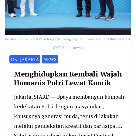
Festival Komik Polisi Penolong 2025 yang digelar di kawasan CFD Bundaran HI.
(FOTO: Istimewa)
DKI JAKARTA
NEWS
Menghidupkan Kembali Wajah
Humanis Polri Lewat Komik
Jakarta, SIARD — Upaya membangun kembali
kedekatan Polri dengan masyarakat,
khususnya generasi muda, terus dilakukan
melalui pendekatan kreatif dan partisipatif.
Salah satunya diwujudkan lewat Festival