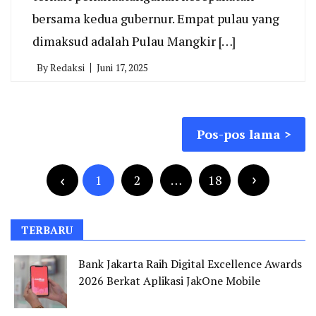
bersama kedua gubernur. Empat pulau yang
dimaksud adalah Pulau Mangkir […]
By
Redaksi
Juni 17, 2025
Navigasi
Pos-pos lama
pos
Paginasi
pos
1
2
…
18
TERBARU
Bank Jakarta Raih Digital Excellence Awards
2026 Berkat Aplikasi JakOne Mobile