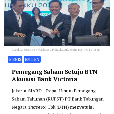
Direktur Utama BTN, Nixon L.P. Napitupulu (tengah). (FOTO: BTN)
BISNIS
EMITEN
Pemegang Saham Setuju BTN
Akuisisi Bank Victoria
Jakarta, SIARD – Rapat Umum Pemegang
Saham Tahunan (RUPST) PT Bank Tabungan
Negara (Persero) Tbk (BTN) menyetujui