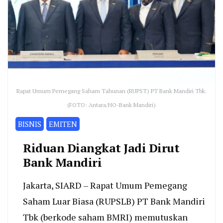
Rapat Umum Pemegang Saham Tahunan (RUPST) PT Bank Mandiri Tbk.
(FOTO: Antara/HO-Bank Mandiri)
BISNIS
EMITEN
Riduan Diangkat Jadi Dirut
Bank Mandiri
Jakarta, SIARD – Rapat Umum Pemegang
Saham Luar Biasa (RUPSLB) PT Bank Mandiri
Tbk (berkode saham BMRI) memutuskan