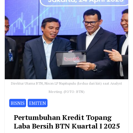
Direktur Utama BTN, Nixon LP Napitupulu (kedua dari kiri) saat Analyst
Meeting. (FOTO: BTN)
BISNIS
EMITEN
Pertumbuhan Kredit Topang
Laba Bersih BTN Kuartal I 2025