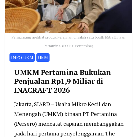
Pengunjung melihat produk kerajinan di salah satu booth Mitra Binaan
Pertamina. (FOTO: Pertamina)
INFO UKM
UKM
UMKM Pertamina Bukukan
Penjualan Rp1,9 Miliar di
INACRAFT 2026
Jakarta, SIARD – Usaha Mikro Kecil dan
Menengah (UMKM) binaan PT Pertamina
(Persero) mencatat capaian membanggakan
pada hari pertama penyelenggaraan The