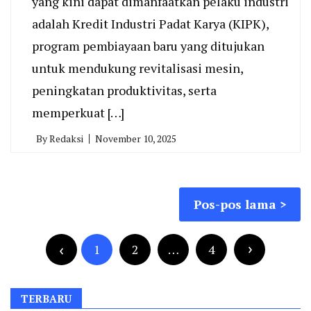
yang kini dapat dimanfaatkan pelaku industri
adalah Kredit Industri Padat Karya (KIPK),
program pembiayaan baru yang ditujukan
untuk mendukung revitalisasi mesin,
peningkatan produktivitas, serta
memperkuat […]
By
Redaksi
November 10, 2025
Navigasi
Pos-pos lama
pos
Paginasi
pos
1
2
…
4
TERBARU