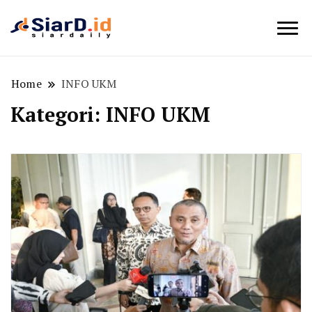
Berita Bisnis dan Edukasi
SiarD.id
Home
INFO UKM
Kategori:
INFO UKM