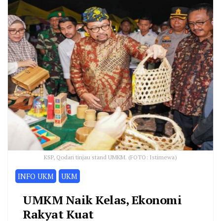
KSP, Qodari tinjau stand UMKM. (FOTO: Istimewa)
INFO UKM
UKM
UMKM Naik Kelas, Ekonomi
Rakyat Kuat