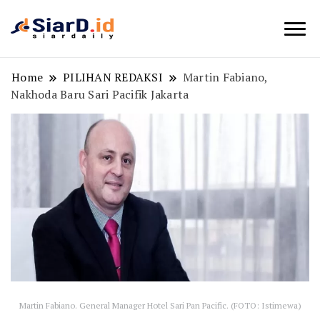
Berita Bisnis dan Edukasi
SiarD.id
Home
PILIHAN REDAKSI
Martin Fabiano,
Nakhoda Baru Sari Pacifik Jakarta
Martin Fabiano. General Manager Hotel Sari Pan Pacific. (FOTO: Istimewa)