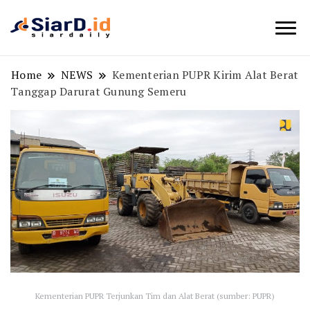
Berita Bisnis dan Edukasi
SiarD.id
Home
NEWS
Kementerian PUPR Kirim Alat Berat
Tanggap Darurat Gunung Semeru
Kementerian PUPR Terjunkan Tim dan Alat Berat (sumber: PUPR)