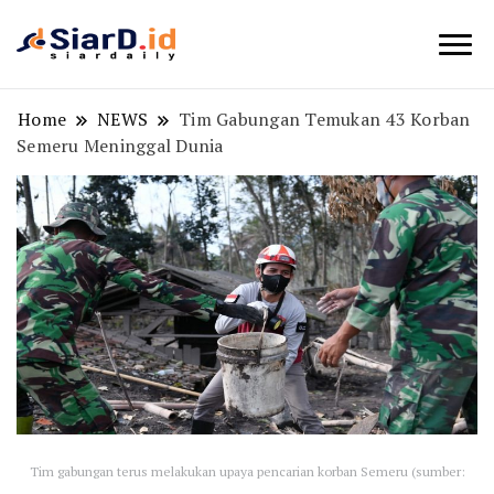
Berita Bisnis dan Edukasi
SiarD.id
Home
NEWS
Tim Gabungan Temukan 43 Korban
Semeru Meninggal Dunia
Tim gabungan terus melakukan upaya pencarian korban Semeru (sumber: