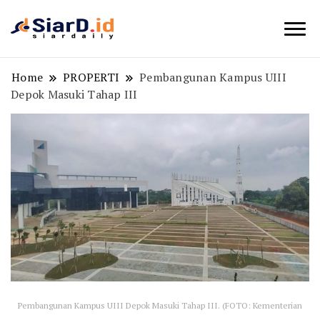
Berita Bisnis dan Edukasi
SiarD.id
Home
PROPERTI
Pembangunan Kampus UIII
Depok Masuki Tahap III
Pembangunan Kampus UIII Depok Masuki Tahap III. (FOTO: Kementerian