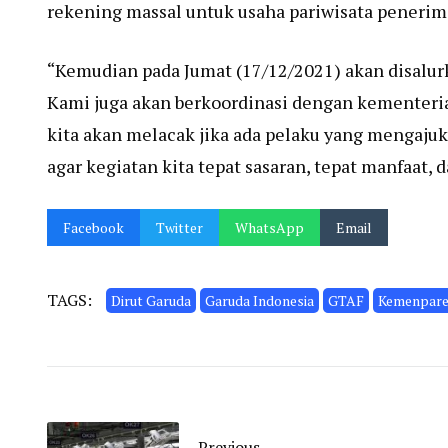
rekening massal untuk usaha pariwisata penerim
“Kemudian pada Jumat (17/12/2021) akan disalur
Kami juga akan berkoordinasi dengan kementeri
kita akan melacak jika ada pelaku yang mengaju
agar kegiatan kita tepat sasaran, tepat manfaat,
Facebook
Twitter
WhatsApp
Email
TAGS:
Dirut Garuda
Garuda Indonesia
GTAF
Kemenpare
Previous