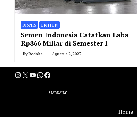
BISNIS
EMITEN
Semen Indonesia Catatkan Laba
Rp866 Miliar di Semester I
By
Redaksi
Agustus 2, 2023
Instagram
X
YouTube
WhatsApp
Facebook
A Group Member of
SIARDAILY
Networks
Home