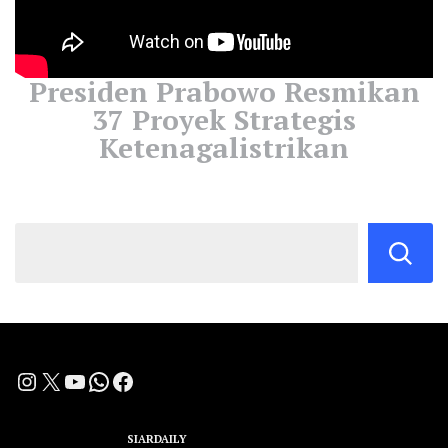
Presiden Prabowo Resmikan
37 Proyek Strategis
Ketenagalistrikan
Instagram
X
YouTube
WhatsApp
Facebook
A Group Member of
SIARDAILY
Networks