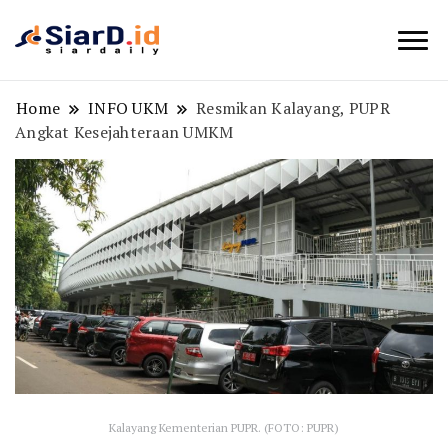
Berita Bisnis dan Edukasi
SiarD.id
Home
INFO UKM
Resmikan Kalayang, PUPR
Angkat Kesejahteraan UMKM
Kalayang Kementerian PUPR. (FOTO: PUPR)