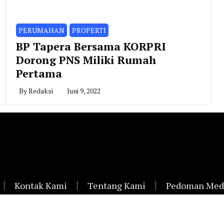
PERUMAHAN
PROPERTI
BP Tapera Bersama KORPRI
Dorong PNS Miliki Rumah
Pertama
By
Redaksi
Juni 9, 2022
Kontak Kami
Tentang Kami
Pedoman Medi
Siard.id ©2021 | All Rights Reserved