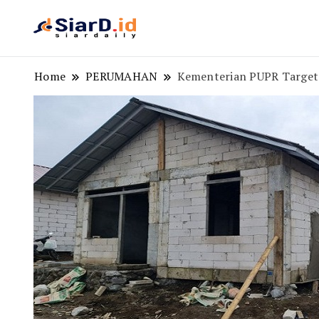
Berita Bisnis dan Edukasi
SiarD.id
Home
PERUMAHAN
Kementerian PUPR Target 