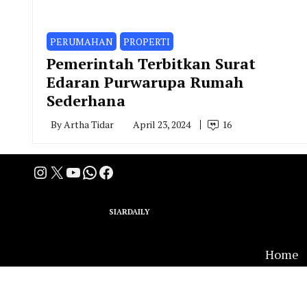
PERUMAHAN
PROPERTI
Pemerintah Terbitkan Surat
Edaran Purwarupa Rumah
Sederhana
By
Artha Tidar
April 23, 2024
16
Instagram
X
YouTube
WhatsApp
Facebook
A Group Member of
SIARDAILY
Networks
Home