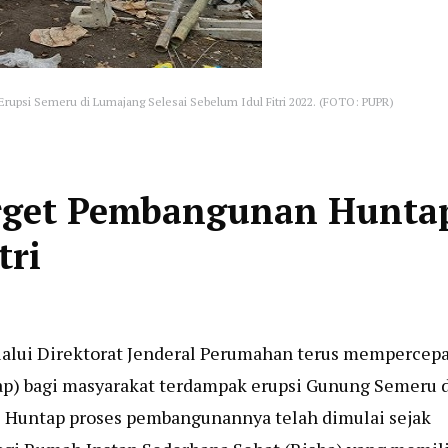
upsi Semeru di Lumajang Selesai Sebelum Idul Fitri 2022. (FOTO: PUPR)
rget Pembangunan Hunta
tri
lui Direktorat Jenderal Perumahan terus mempercepa
p) bagi masyarakat terdampak erupsi Gunung Semeru 
1 Huntap proses pembangunannya telah dimulai sejak