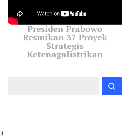
Presiden Prabowo
Resmikan 37 Proyek
Strategis
Ketenagalistrikan
el