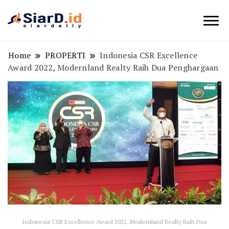
Berita Bisnis dan Edukasi
SiarD.id
Home
PROPERTI
Indonesia CSR Excellence
Award 2022, Modernland Realty Raih Dua Penghargaan
Indonesia CSR Excellence Award 2022, Modernland Realty Raih Dua