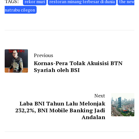
TAGS:
rekor muri
restoran minang terbesar di dunia
the new
natrabu cilegon
Previous
Kornas-Pera Tolak Akuisisi BTN
Syariah oleh BSI
Next
Laba BNI Tahun Lalu Melonjak
232,2%, BNI Mobile Banking Jadi
Andalan