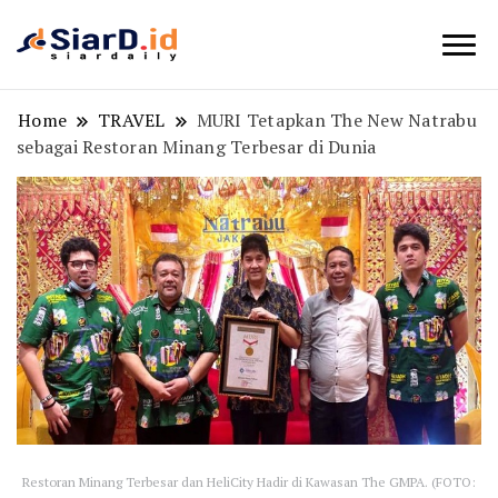
Berita Bisnis dan Edukasi
SiarD.id
Home
TRAVEL
MURI Tetapkan The New Natrabu
sebagai Restoran Minang Terbesar di Dunia
Restoran Minang Terbesar dan HeliCity Hadir di Kawasan The GMPA. (FOTO: