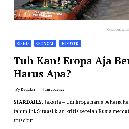
Kapal pengang
BISNIS
EKONOMI
INDUSTRI
Tuh Kan! Eropa Aja Be
Harus Apa?
By
Redaksi
Juni 23, 2022
SIARDAILY
,
Jakarta – Uni Eropa harus bekerja 
tahun ini. Situasi kian kritis setelah Rusia me
tersebut.