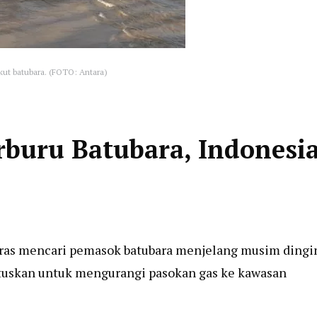
kut batubara. (FOTO: Antara)
rburu Batubara, Indonesi
keras mencari pemasok batubara menjelang musim dingi
mutuskan untuk mengurangi pasokan gas ke kawasan