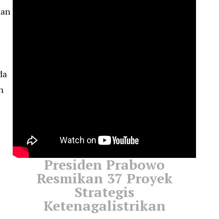
dan
da
n
Presiden Prabowo
Resmikan 37 Proyek
Strategis
Ketenagalistrikan