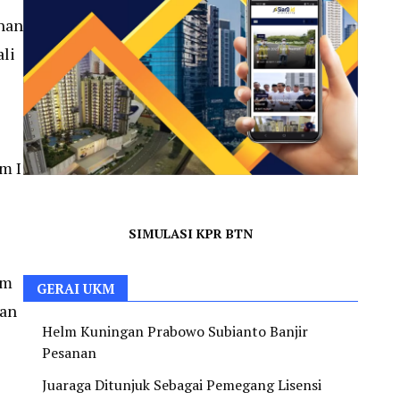
han
li
m I
SIMULASI KPR BTN
im
GERAI UKM
gan
Helm Kuningan Prabowo Subianto Banjir
Pesanan
Juaraga Ditunjuk Sebagai Pemegang Lisensi