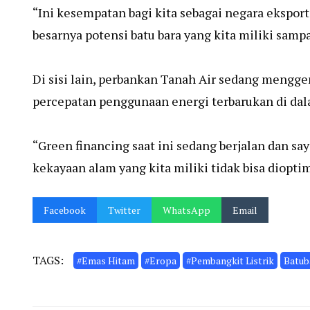
“Ini kesempatan bagi kita sebagai negara eksport
besarnya potensi batu bara yang kita miliki sampa
Di sisi lain, perbankan Tanah Air sedang meng
percepatan penggunaan energi terbarukan di dal
“Green financing saat ini sedang berjalan dan sa
kekayaan alam yang kita miliki tidak bisa diopt
Facebook
Twitter
WhatsApp
Email
TAGS:
#Emas Hitam
#Eropa
#Pembangkit Listrik
Batub