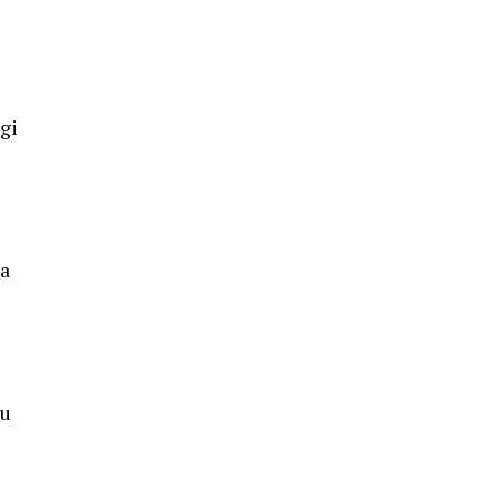
gi
ya
au