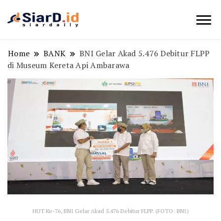
Berita Bisnis dan Edukasi
SiarD.id
Home
BANK
BNI Gelar Akad 5.476 Debitur FLPP
di Museum Kereta Api Ambarawa
HUT Ke-76, BNI Gelar Akad 5.476 Debitur FLPP. (FOTO: BNI)