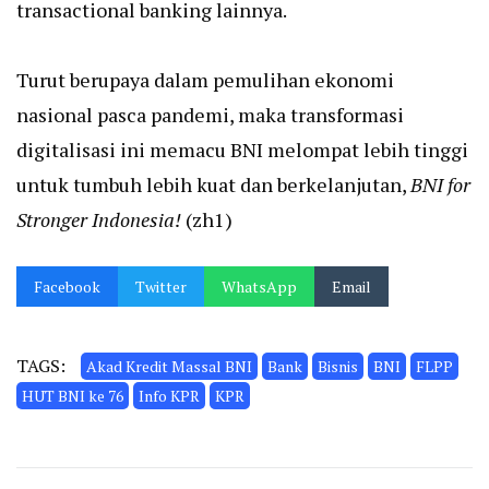
transactional banking lainnya.
Turut berupaya dalam pemulihan ekonomi
nasional pasca pandemi, maka transformasi
digitalisasi ini memacu BNI melompat lebih tinggi
untuk tumbuh lebih kuat dan berkelanjutan,
BNI for
Stronger Indonesia!
(zh1)
Facebook
Twitter
WhatsApp
Email
TAGS:
Akad Kredit Massal BNI
Bank
Bisnis
BNI
FLPP
HUT BNI ke 76
Info KPR
KPR