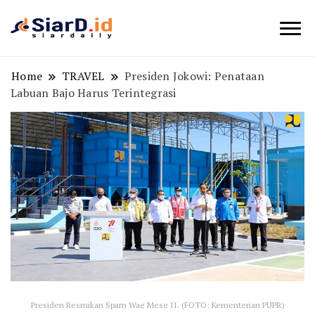
Berita Bisnis dan Edukasi
SiarD.id
Home
TRAVEL
Presiden Jokowi: Penataan
Labuan Bajo Harus Terintegrasi
Presiden Resmikan Spam Wae Mese II. (FOTO: Kementerian PUPR)