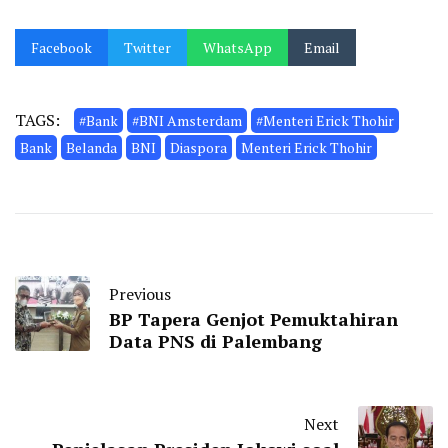
Facebook
Twitter
WhatsApp
Email
TAGS:
#Bank
#BNI Amsterdam
#Menteri Erick Thohir
Bank
Belanda
BNI
Diaspora
Menteri Erick Thohir
Previous
BP Tapera Genjot Pemuktahiran
Data PNS di Palembang
Next