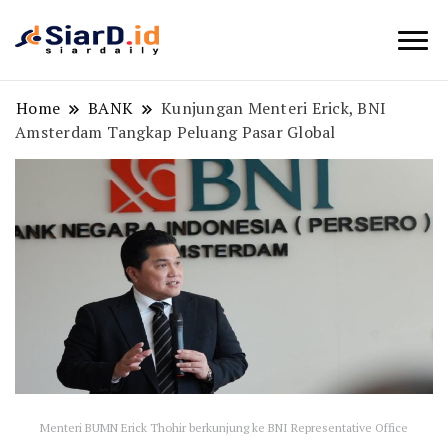
Berita Bisnis dan Edukasi
SiarD.id
Home
BANK
Kunjungan Menteri Erick, BNI
Amsterdam Tangkap Peluang Pasar Global
Menteri BUMN Erick Thohir berkunjung ke BNI Representative Office