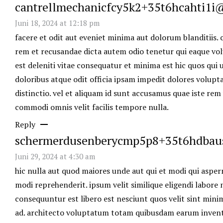
cantrellmechanicfcy5k2+35t6hcahti1
Juni 18, 2024 at 12:18 pm
facere et odit aut eveniet minima aut dolorum blanditiis.
rem et recusandae dicta autem odio tenetur qui eaque vol
est deleniti vitae consequatur et minima est hic quos qui u
doloribus atque odit officia ipsam impedit dolores volupt
distinctio. vel et aliquam id sunt accusamus quae iste re
commodi omnis velit facilis tempore nulla.
Reply
schermerdusenberycmp5p8+35t6hdba
Juni 29, 2024 at 4:30 am
hic nulla aut quod maiores unde aut qui et modi qui asper
modi reprehenderit. ipsum velit similique eligendi labore 
consequuntur est libero est nesciunt quos velit sint min
ad. architecto voluptatum totam quibusdam earum invent