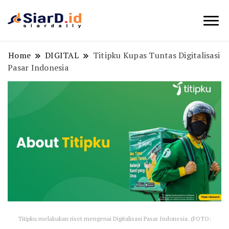
Berita Bisnis dan Edukasi
SiarD.id
Home
DIGITAL
Titipku Kupas Tuntas Digitalisasi
Pasar Indonesia
Titipku melakukan riset mengenai Digitalisasi Pasar Indonesia. (FOTO: