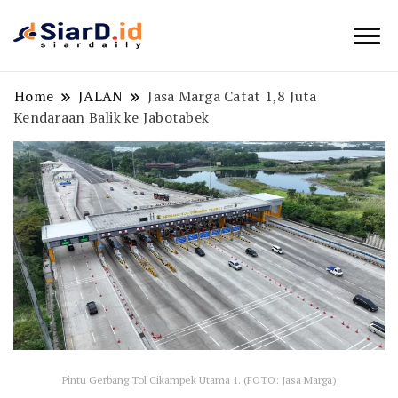
Berita Bisnis dan Edukasi
SiarD.id
Home
JALAN
Jasa Marga Catat 1,8 Juta
Kendaraan Balik ke Jabotabek
Pintu Gerbang Tol Cikampek Utama 1. (FOTO: Jasa Marga)