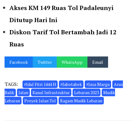
Akses KM 149 Ruas Tol Padaleunyi
Ditutup Hari Ini
Diskon Tarif Tol Bertambah Jadi 12
Ruas
Facebook
Twitter
WhatsApp
Email
TAGS:
#Idul Fitri 1444 H
#Jabotabek
#Jasa Marga
Arus
Balik
Jalan
Kanal Infrastruktur
Lebaran 2023
Mudik
Lebaran
Proyek Jalan Tol
Ragam Mudik Lebaran