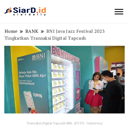
Berita Bisnis dan Edukasi
SiarD.id
Home
BANK
BNI Java Jazz Festival 2023
Tingkatkan Transaksi Digital Tapcash
Transaksi Digital Tapcash BNI. (FOTO: Istimewa)