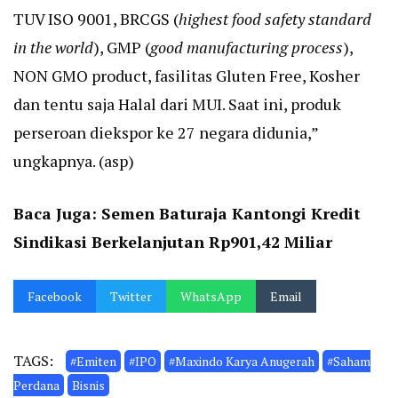
TUV ISO 9001, BRCGS (
highest food safety standard
in the world
), GMP (
good manufacturing process
),
NON GMO product, fasilitas Gluten Free, Kosher
dan tentu saja Halal dari MUI. Saat ini, produk
perseroan diekspor ke 27 negara didunia,”
ungkapnya. (asp)
Baca Juga:
Semen Baturaja Kantongi Kredit
Sindikasi Berkelanjutan Rp901,42 Miliar
Facebook
Twitter
WhatsApp
Email
TAGS:
#Emiten
#IPO
#Maxindo Karya Anugerah
#Saham
Perdana
Bisnis