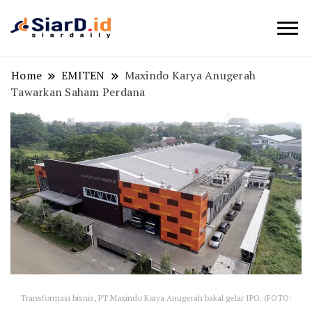
Berita Bisnis dan Edukasi
SiarD.id
Home
EMITEN
Maxindo Karya Anugerah
Tawarkan Saham Perdana
Transformasi bisnis, PT Maxindo Karya Anugerah bakal gelar IPO. (FOTO: