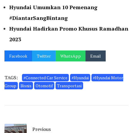
Hyundai Umumkan 10 Pemenang
#DiantarSangBintang
Hyundai Hadirkan Promo Khusus Ramadhan
2023
Facebook
Twitter
WhatsApp
Email
TAGS:
#Connected Car Service
#Hyundai
#Hyundai Motor
Group
Bisnis
Otomotif
Transportasi
Previous