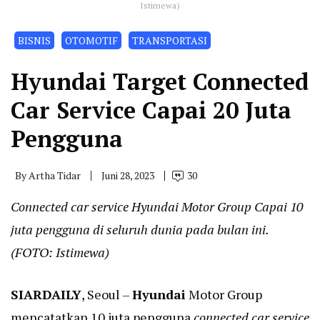
Istimewa)
BISNIS
OTOMOTIF
TRANSPORTASI
Hyundai Target Connected
Car Service Capai 20 Juta
Pengguna
By
Artha Tidar
Juni 28, 2023
30
Connected car service Hyundai Motor Group Capai 10
juta pengguna di seluruh dunia pada bulan ini.
(FOTO: Istimewa)
SIARDAILY
, Seoul –
Hyundai
Motor Group
mencatatkan 10 juta pengguna
connected car service