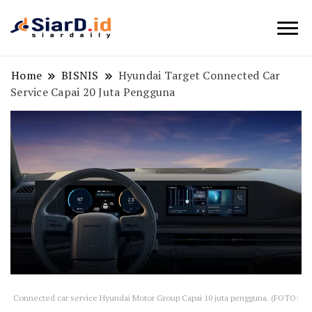
Berita Bisnis dan Edukasi
SiarD.id
Home
BISNIS
Hyundai Target Connected Car
Service Capai 20 Juta Pengguna
Connected car service Hyundai Motor Group Capai 10 juta pengguna. (FOTO: