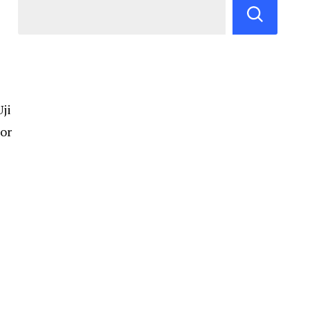
ji
tor