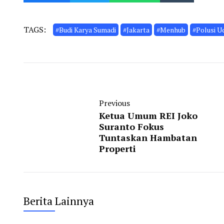
TAGS:
#Budi Karya Sumadi
#Jakarta
#Menhub
#Polusi U
Previous
Ketua Umum REI Joko
Suranto Fokus
Tuntaskan Hambatan
Properti
Berita Lainnya