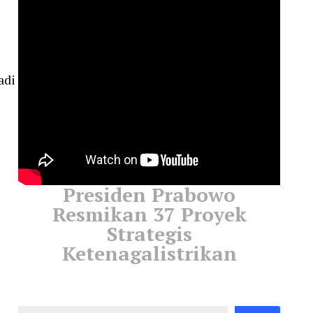
adi
Presiden Prabowo
Resmikan 37 Proyek
Strategis
Ketenagalistrikan