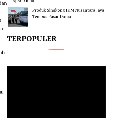
Rp500 Ribu
rian
Produk Singkong IKM Nusantara Jaya
Tembus Pasar Dunia
n
an
TERPOPULER
bah
ai