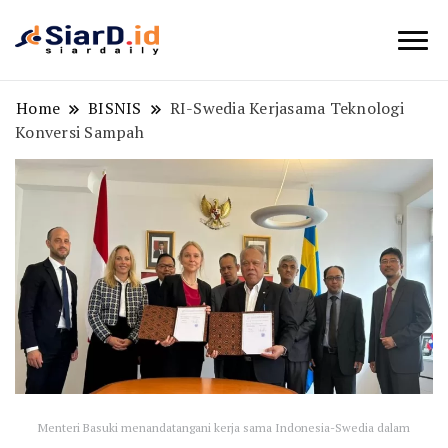
Berita Bisnis dan Edukasi
SiarD.id
Home
BISNIS
RI-Swedia Kerjasama Teknologi
Konversi Sampah
Menteri Basuki menandatangani kerja sama Indonesia-Swedia dalam