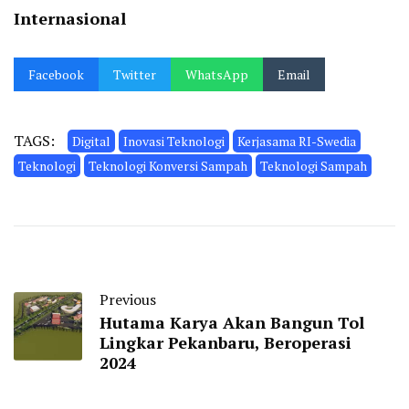
Internasional
Facebook
Twitter
WhatsApp
Email
TAGS:
Digital
Inovasi Teknologi
Kerjasama RI-Swedia
Teknologi
Teknologi Konversi Sampah
Teknologi Sampah
Previous
Hutama Karya Akan Bangun Tol
Lingkar Pekanbaru, Beroperasi
2024