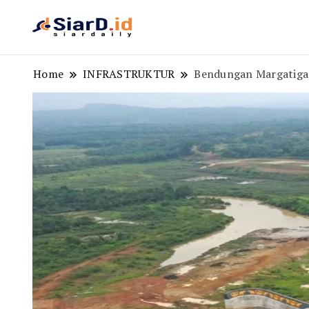
Berita Bisnis dan Edukasi
SiarD.id
Home
INFRASTRUKTUR
Bendungan Margatiga 