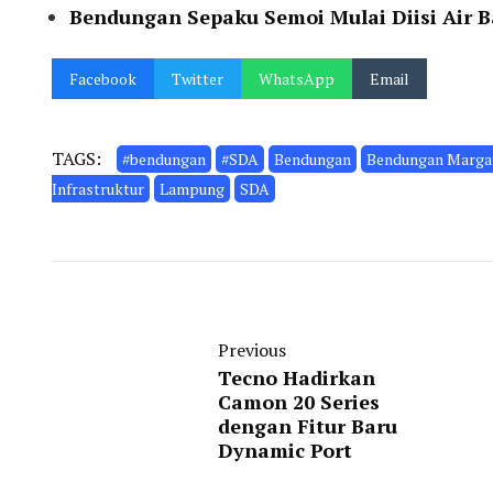
Bendungan Sepaku Semoi Mulai Diisi Air 
Facebook
Twitter
WhatsApp
Email
TAGS:
#bendungan
#SDA
Bendungan
Bendungan Marga
Infrastruktur
Lampung
SDA
Previous
Tecno Hadirkan
Camon 20 Series
dengan Fitur Baru
Dynamic Port