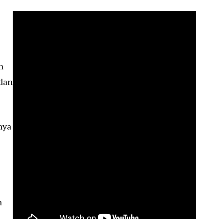
n
 dan
nya
h