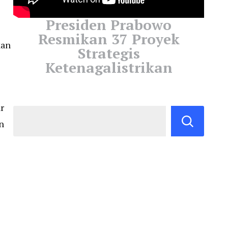
Presiden Prabowo
Resmikan 37 Proyek
kan
Strategis
Ketenagalistrikan
r
n