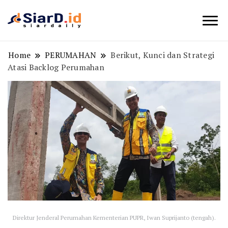
Berita Bisnis dan Edukasi
SiarD.id
Home
PERUMAHAN
Berikut, Kunci dan Strategi
Atasi Backlog Perumahan
Direktur Jenderal Perumahan Kementerian PUPR, Iwan Suprijanto (tengah).