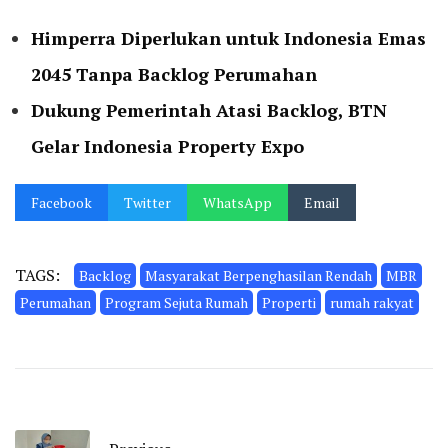
Himperra Diperlukan untuk Indonesia Emas
2045 Tanpa Backlog Perumahan
Dukung Pemerintah Atasi Backlog, BTN
Gelar Indonesia Property Expo
Facebook
Twitter
WhatsApp
Email
TAGS:
Backlog
Masyarakat Berpenghasilan Rendah
MBR
Perumahan
Program Sejuta Rumah
Properti
rumah rakyat