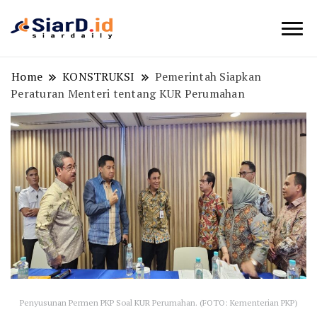
Berita Bisnis dan Edukasi
SiarD.id
Home
KONSTRUKSI
Pemerintah Siapkan
Peraturan Menteri tentang KUR Perumahan
Penyusunan Permen PKP Soal KUR Perumahan. (FOTO: Kementerian PKP)