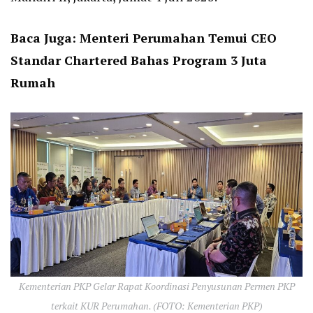
Baca Juga:
Menteri Perumahan Temui CEO
Standar Chartered Bahas Program 3 Juta
Rumah
Kementerian PKP Gelar Rapat Koordinasi Penyusunan Permen PKP
terkait KUR Perumahan. (FOTO: Kementerian PKP)