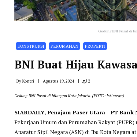
Gedung BNI Pusat di bi
KONSTRUKSI
PERUMAHAN
PROPERTI
BNI Buat Hijau Kawas
By
Kontri
Agustus 19, 2024
2
Gedung BNI Pusat di bilangan Kota Jakarta. (FOTO: Istimewa)
SIARDAILY
, Penajam Paser Utara
–
PT Bank 
Pekerjaan Umum dan Perumahan Rakyat (PUPR) m
Aparatur Sipil Negara (ASN) di Ibu Kota Negara a