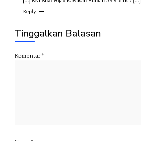
[…] BNI Buat Hijau Kawasan Hunian ASN di IKN […]
Reply
Tinggalkan Balasan
Komentar
*