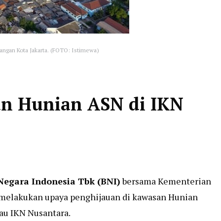
langan Kota Jakarta. (FOTO: Istimewa)
an Hunian ASN di IKN
Negara Indonesia Tbk (BNI)
bersama Kementerian
elakukan upaya penghijauan di kawasan Hunian
tau IKN Nusantara.