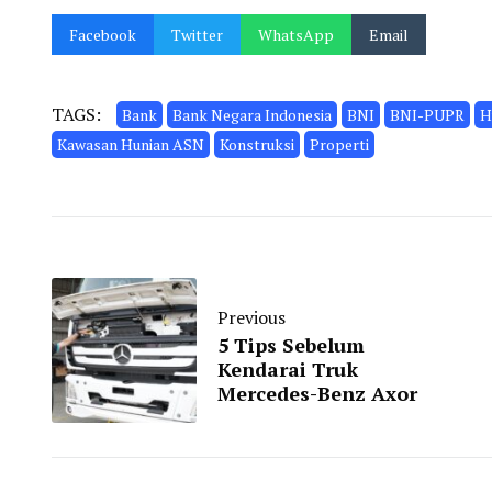
Facebook
Twitter
WhatsApp
Email
TAGS:
Bank
Bank Negara Indonesia
BNI
BNI-PUPR
H
Kawasan Hunian ASN
Konstruksi
Properti
Previous
5 Tips Sebelum
Kendarai Truk
Mercedes-Benz Axor