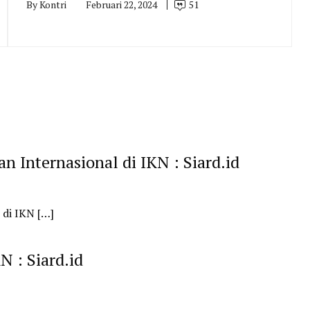
By
Kontri
Februari 22, 2024
51
 Internasional di IKN : Siard.id
 di IKN […]
N : Siard.id