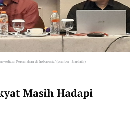
 Penyediaan Perumahan di Indonesia”(sumber: Siardaily)
yat Masih Hadapi