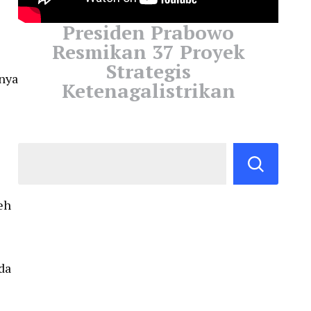
Presiden Prabowo
Resmikan 37 Proyek
Strategis
snya
Ketenagalistrikan
eh
da