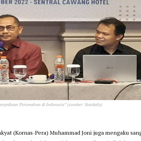
Penyediaan Perumahan di Indonesia” (sumber: Siardaily)
kyat (Kornas-Pera) Muhammad Joni juga mengaku san