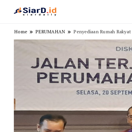
Berita Bisnis dan Edukasi
SiarD.id
Home
PERUMAHAN
Penyediaan Rumah Rakyat