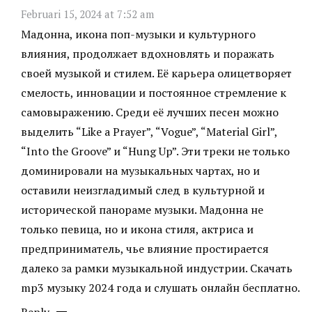
Februari 15, 2024 at 7:52 am
Мадонна, икона поп-музыки и культурного
влияния, продолжает вдохновлять и поражать
своей музыкой и стилем. Её карьера олицетворяет
смелость, инновации и постоянное стремление к
самовыражению. Среди её лучших песен можно
выделить “Like a Prayer”, “Vogue”, “Material Girl”,
“Into the Groove” и “Hung Up”. Эти треки не только
доминировали на музыкальных чартах, но и
оставили неизгладимый след в культурной и
исторической панораме музыки. Мадонна не
только певица, но и икона стиля, актриса и
предприниматель, чье влияние простирается
далеко за рамки музыкальной индустрии.
Скачать
mp3 музыку
2024 года и слушать онлайн бесплатно.
Reply