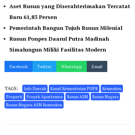
Aset Rusun yang Diserahterimakan Tercatat
Baru 61,83 Persen
Pemerintah Bangun Tujuh Rusun Milenial
Rusun Ponpes Daarul Putra Madinah
Simalungun Miliki Fasilitas Modern
Facebook
Twitter
WhatsApp
Email
TAGS:
Info Daerah
Kanal Kementerian PUPR
Kemenkeu
Properti
Proyek Apartemen
Rusun ASN
Rusun Negara
Rusun Negara ASN Kemenkeu