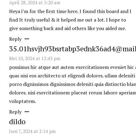
April 28, 2024 at 3:20 am
Heya i’m for the first time here. I found this board and I
find It truly useful & it helped me out a lot. I hope to
give something back and aid others like you aided me.
Reply
35.01hsvjh93bsrtabp3ednk36ad4@mai
Mei 10, 2024 at 12:43 pm
possimus hic atque aut autem exercitationem eveniet hic 
quas nisi eos architecto ut eligendi dolores. ullam deleniti
porro dignissimos dignissimos deleniti quia distinctio blan
dolores. nisi exercitationem placeat rerum labore aperia
voluptatem.
Reply
dildo
Juni 7, 2024 at 2:14 pm