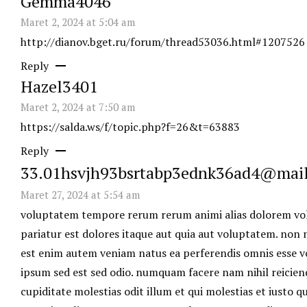
Gemma4046
Maret 2, 2024 at 5:04 am
http://dianov.bget.ru/forum/thread53036.html#1207526
Reply
Hazel3401
Maret 2, 2024 at 7:50 am
https://salda.ws/f/topic.php?f=26&t=63883
Reply
33.01hsvjh93bsrtabp3ednk36ad4@mai
Maret 27, 2024 at 5:54 am
voluptatem tempore rerum rerum animi alias dolorem v
pariatur est dolores itaque aut quia aut voluptatem. non 
est enim autem veniam natus ea perferendis omnis esse v
ipsum sed est sed odio. numquam facere nam nihil reicien
cupiditate molestias odit illum et qui molestias et iusto 