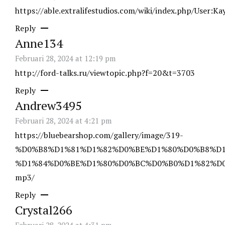
https://able.extralifestudios.com/wiki/index.php/User:
Reply
Anne134
Februari 28, 2024 at 12:19 pm
http://ford-talks.ru/viewtopic.php?f=20&t=3703
Reply
Andrew3495
Februari 28, 2024 at 4:21 pm
https://bluebearshop.com/gallery/image/319-
%D0%B8%D1%81%D1%82%D0%BE%D1%80%D0%B8%D1
%D1%84%D0%BE%D1%80%D0%BC%D0%B0%D1%82%D0
mp3/
Reply
Crystal266
Februari 28, 2024 at 4:31 pm