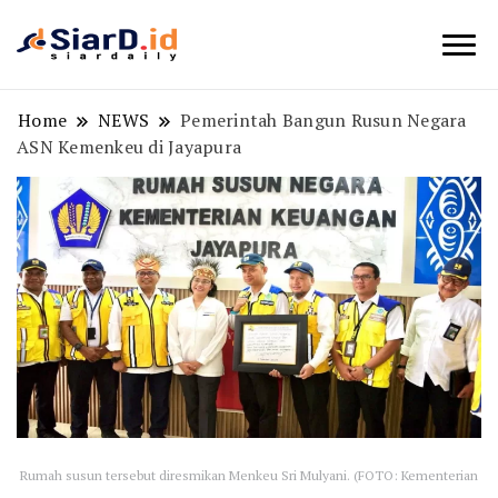
Berita Bisnis dan Edukasi
SiarD.id
Home
NEWS
Pemerintah Bangun Rusun Negara
ASN Kemenkeu di Jayapura
Rumah susun tersebut diresmikan Menkeu Sri Mulyani. (FOTO: Kementerian