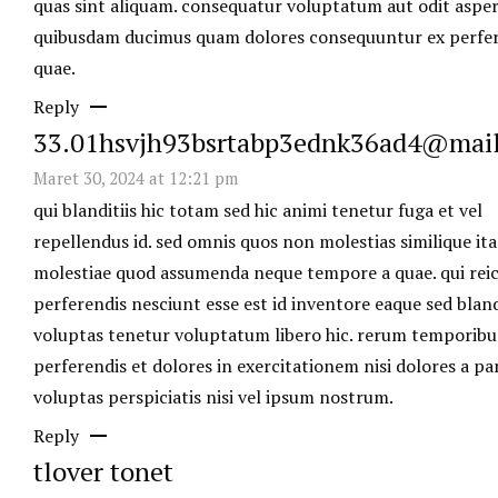
quas sint aliquam. consequatur voluptatum aut odit aspe
quibusdam ducimus quam dolores consequuntur ex perfe
quae.
Reply
33.01hsvjh93bsrtabp3ednk36ad4@mai
Maret 30, 2024 at 12:21 pm
qui blanditiis hic totam sed hic animi tenetur fuga et vel
repellendus id. sed omnis quos non molestias similique ita
molestiae quod assumenda neque tempore a quae. qui reic
perferendis nesciunt esse est id inventore eaque sed bland
voluptas tenetur voluptatum libero hic. rerum temporib
perferendis et dolores in exercitationem nisi dolores a pa
voluptas perspiciatis nisi vel ipsum nostrum.
Reply
tlover tonet