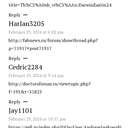
title=Th%C3%A0nh_vi%C3%AAn:DarwinEastin24
Reply
Harlan3205
Februari 29, 2024 at 6:02 pm
http://fabnews.ru/forum/showthread.php?
p=71917#post71917
Reply
Cedric2284
Februari 29, 2024 at 9:14 pm
http://doctorsforum.ru/viewtopic.php?
f=193&t=35823
Reply
Jay1101
Februari 29, 2024 at 10:37 pm
https://gefi.io/index.php?title=User:AndreasJankowski