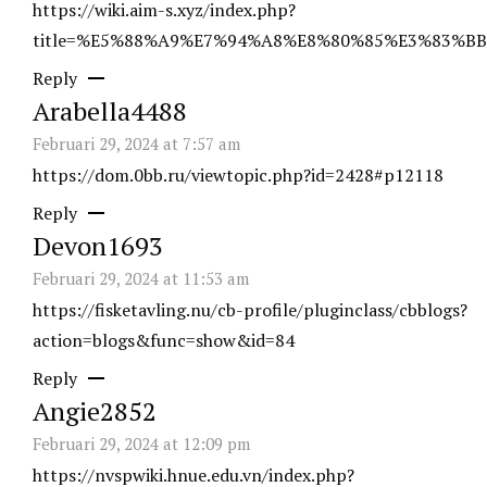
https://wiki.aim-s.xyz/index.php?
title=%E5%88%A9%E7%94%A8%E8%80%85%E3%83%BB%
Reply
Arabella4488
Februari 29, 2024 at 7:57 am
https://dom.0bb.ru/viewtopic.php?id=2428#p12118
Reply
Devon1693
Februari 29, 2024 at 11:53 am
https://fisketavling.nu/cb-profile/pluginclass/cbblogs?
action=blogs&func=show&id=84
Reply
Angie2852
Februari 29, 2024 at 12:09 pm
https://nvspwiki.hnue.edu.vn/index.php?