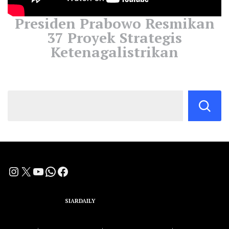
Presiden Prabowo Resmikan
37 Proyek Strategis
Ketenagalistrikan
Instagram
X
YouTube
WhatsApp
Facebook
A Group Member of
SIARDAILY
Networks