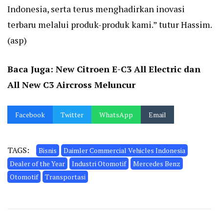
Indonesia, serta terus menghadirkan inovasi
terbaru melalui produk-produk kami.” tutur Hassim.
(asp)
Baca Juga:
New Citroen E-C3 All Electric dan
All New C3 Aircross Meluncur
Facebook
Twitter
WhatsApp
Email
TAGS:
Bisnis
Daimler Commercial Vehicles Indonesia
Dealer of the Year
Industri Otomotif
Mercedes Benz
Otomotif
Transportasi