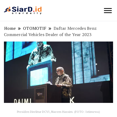
Berita Bisnis dan Edukasi
SiarD.id
Home
OTOMOTIF
Daftar Mercedes Benz
Commercial Vehicles Dealer of the Year 2023
Presiden Direktur DCVI, Naeem Hassim. (FOTO: Istimewa)