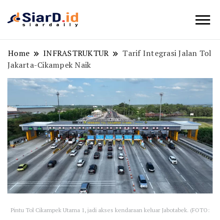
Berita Bisnis dan Edukasi
SiarD.id
Home
INFRASTRUKTUR
Tarif Integrasi Jalan Tol
Jakarta-Cikampek Naik
Pintu Tol Cikampek Utama 1, jadi akses kendaraan keluar Jabotabek. (FOTO: