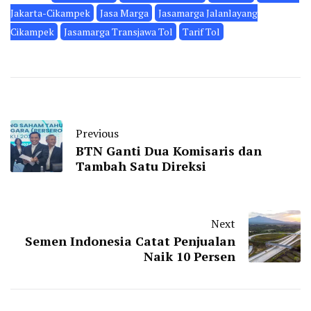
Jakarta-Cikampek
Jasa Marga
Jasamarga Jalanlayang
Cikampek
Jasamarga Transjawa Tol
Tarif Tol
Previous
BTN Ganti Dua Komisaris dan
Tambah Satu Direksi
Next
Semen Indonesia Catat Penjualan
Naik 10 Persen