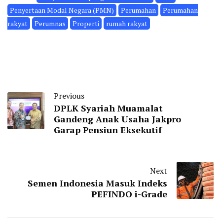
Penyertaan Modal Negara (PMN)
Perumahan
Perumahan
rakyat
Perumnas
Properti
rumah rakyat
Previous
DPLK Syariah Muamalat
Gandeng Anak Usaha Jakpro
Garap Pensiun Eksekutif
Next
Semen Indonesia Masuk Indeks
PEFINDO i-Grade