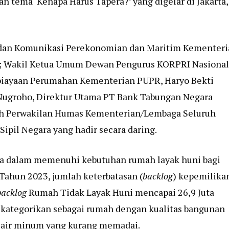
n tema ‘Kenapa Harus Tapera?’ yang digelar di Jakarta,
i dan Komunikasi Perekonomian dan Maritim Kementer
y; Wakil Ketua Umum Dewan Pengurus KORPRI Nasional
biayaan Perumahan Kementerian PUPR, Haryo Bekti
Nugroho, Direktur Utama PT Bank Tabungan Negara
oleh Perwakilan Humas Kementerian/Lembaga Seluruh
Sipil Negara yang hadir secara daring.
a dalam memenuhi kebutuhan rumah layak huni bagi
Tahun 2023, jumlah keterbatasan (
backlog
) kepemilikan
backlog
Rumah Tidak Layak Huni mencapai 26,9 Juta
kategorikan sebagai rumah dengan kualitas bangunan
es air minum yang kurang memadai.