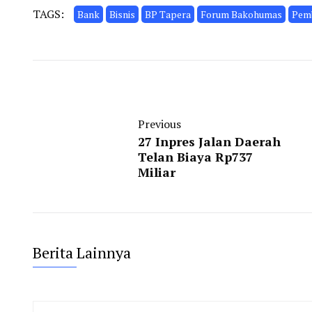
TAGS:
Bank
Bisnis
BP Tapera
Forum Bakohumas
Pem
Previous
27 Inpres Jalan Daerah
Telan Biaya Rp737
Miliar
Berita Lainnya