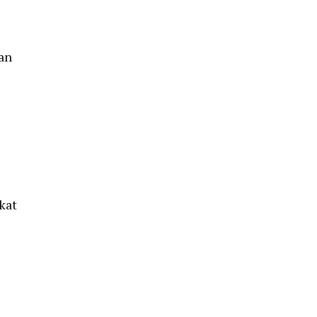
an
kat