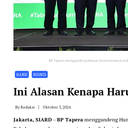
BP Tapera menggandeng Humas Kementerian/Lemba
BANK
BISNIS
Ini Alasan Kenapa Har
By
Redaksi
Oktober 3, 2024
Jakarta, SIARD
–
BP Tapera
menggandeng Huma