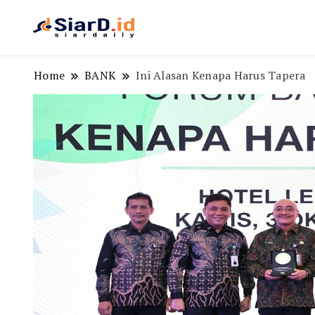
Berita Bisnis dan Edukasi
SiarD.id
Home
BANK
Ini Alasan Kenapa Harus Tapera