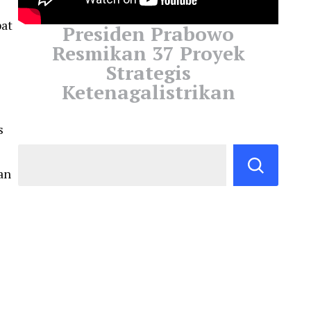
at
Presiden Prabowo
Resmikan 37 Proyek
Strategis
Ketenagalistrikan
s
an