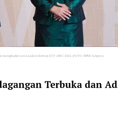
at menghadiri sesi Leaders Retreat KTT APEC 2024. (FOTO: BPMI Setpres)
dagangan Terbuka dan Ad