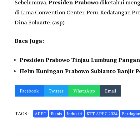
Sebelumnya,
Presiden Prabowo
diketahui mengh
di Lima Convention Center, Peru. Kedatangan Pr
Dina Boluarte. (asp)
Baca Juga:
Presiden Prabowo Tinjau Lumbung Panga
Helm Kuningan Prabowo Subianto Banjir 
Facebook
Twitter
WhatsApp
Email
TAGS:
APEC
Bisnis
Industri
KTT APEC 2024
Perdagan