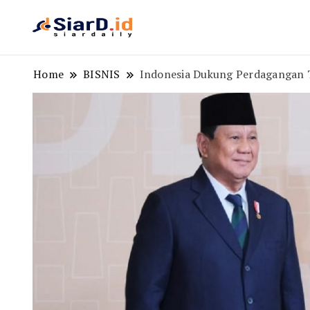
Berita Bisnis dan Edukasi
SiarD.id
Home
BISNIS
Indonesia Dukung Perdagangan T