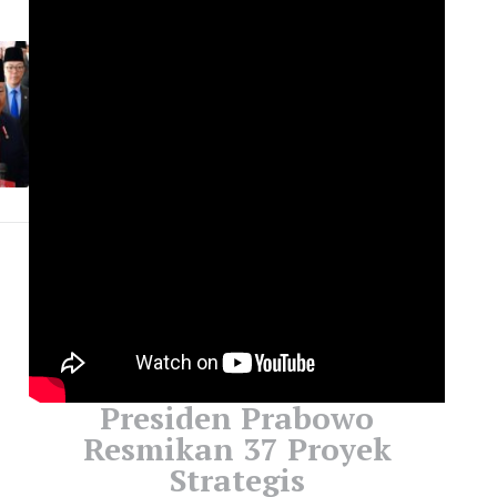
Presiden Prabowo
Resmikan 37 Proyek
Strategis