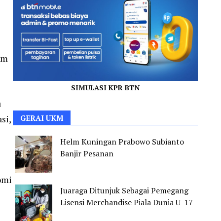
am
SIMULASI KPR BTN
a
si,
GERAI UKM
Helm Kuningan Prabowo Subianto
Banjir Pesanan
omi
Juaraga Ditunjuk Sebagai Pemegang
Lisensi Merchandise Piala Dunia U-17