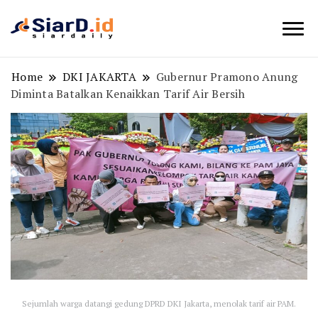
Berita Bisnis dan Edukasi
SiarD.id
Home
DKI JAKARTA
Gubernur Pramono Anung
Diminta Batalkan Kenaikkan Tarif Air Bersih
Sejumlah warga datangi gedung DPRD DKI Jakarta, menolak tarif air PAM.