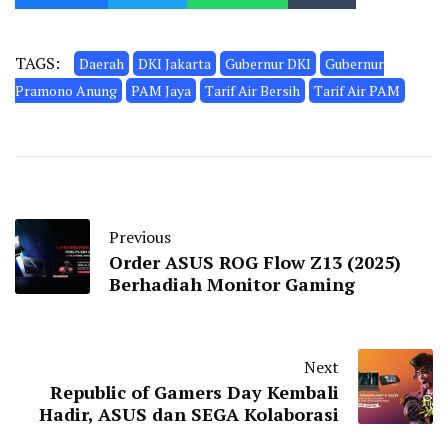
TAGS:
Daerah
DKI Jakarta
Gubernur DKI
Gubernur
Pramono Anung
PAM Jaya
Tarif Air Bersih
Tarif Air PAM
Previous
Order ASUS ROG Flow Z13 (2025)
Berhadiah Monitor Gaming
Next
Republic of Gamers Day Kembali
Hadir, ASUS dan SEGA Kolaborasi