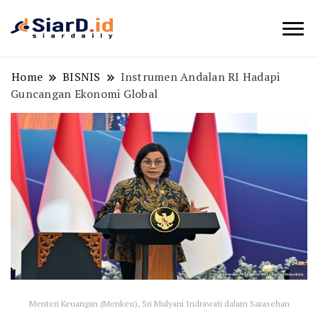
Berita Bisnis dan Edukasi
SiarD.id
Home
BISNIS
Instrumen Andalan RI Hadapi
Guncangan Ekonomi Global
Menteri Keuangan (Menkeu), Sri Mulyani Indrawati dalam Sarasehan