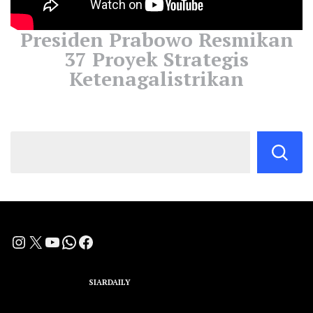
Presiden Prabowo Resmikan
37 Proyek Strategis
Ketenagalistrikan
Instagram
X
YouTube
WhatsApp
Facebook
A Group Member of
SIARDAILY
Networks