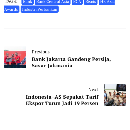
TAGS:
Bank
Bank Central Asia
BCA
Bisnis
HR Asia
Awards
Industri Perbankan
Previous
Bank Jakarta Gandeng Persija,
Sasar Jakmania
Next
Indonesia–AS Sepakat Tarif
Ekspor Turun Jadi 19 Persen