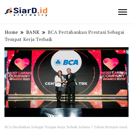
Berita Bisnis dan Edukasi
SiarD.id
Home
BANK
BCA Pertahankan Prestasi Sebagai
Tempat Kerja Terbaik
BCA Dinobatkan Sebagai Tempat Kerja Terbaik Selama 7 Tahun Berturut-turut.