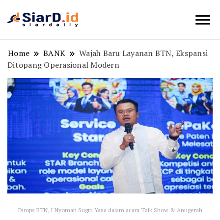
Berita Bisnis dan Edukasi
SiarD.id
Home
BANK
Wajah Baru Layanan BTN, Ekspansi
Ditopang Operasional Modern
Dirops BTN, I Nyoman Sugiri Yasa dalam acara Talk Show & Anugerah