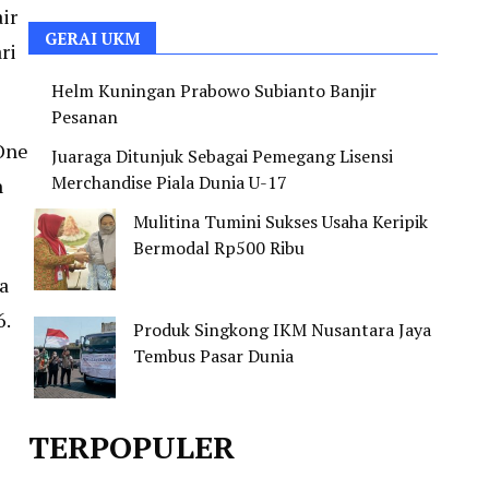
ir
GERAI UKM
ri
Helm Kuningan Prabowo Subianto Banjir
Pesanan
One
Juaraga Ditunjuk Sebagai Pemegang Lisensi
Merchandise Piala Dunia U-17
n
Mulitina Tumini Sukses Usaha Keripik
Bermodal Rp500 Ribu
a
6.
Produk Singkong IKM Nusantara Jaya
Tembus Pasar Dunia
TERPOPULER