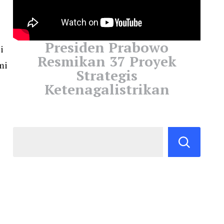
Presiden Prabowo
i
Resmikan 37 Proyek
mi
Strategis
Ketenagalistrikan