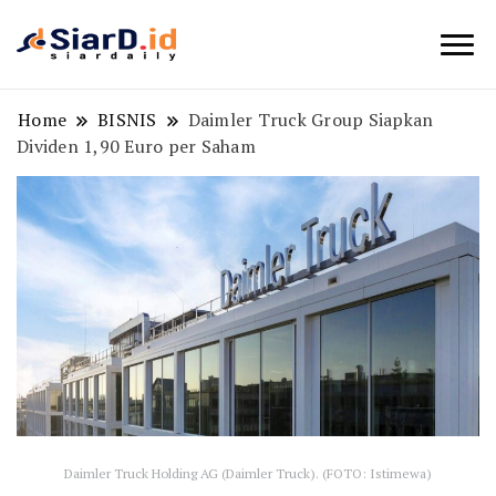
Berita Bisnis dan Edukasi
SiarD.id
Home
BISNIS
Daimler Truck Group Siapkan
Dividen 1,90 Euro per Saham
Daimler Truck Holding AG (Daimler Truck). (FOTO: Istimewa)