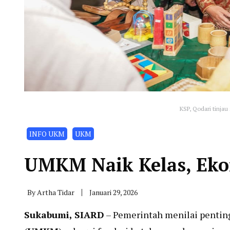
KSP, Qodari tinja
INFO UKM
UKM
UMKM Naik Kelas, Eko
By
Artha Tidar
Januari 29, 2026
Sukabumi, SIARD
– Pemerintah menilai pentin