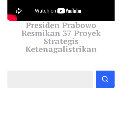
,
Presiden Prabowo
Resmikan 37 Proyek
Strategis
Ketenagalistrikan