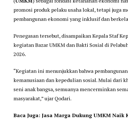
(
UMKM
) sebagai fondasi ketahanan ekonomi nas
promosi produk pelaku usaha lokal, tetapi ju
pembangunan ekonomi yang inklusif dan berkela
Penegasan tersebut, disampaikan Kepala Staf K
kegiatan Bazar UMKM dan Bakti Sosial di Pelabuh
2026.
“Kegiatan ini menunjukkan bahwa pembangunan ek
kemanusiaan dan kepedulian sosial. Mulai dari k
seni anak bangsa, semuanya mencerminkan seman
masyarakat,” ujar Qodari.
Baca Juga:
Jasa Marga Dukung UMKM Naik Ke