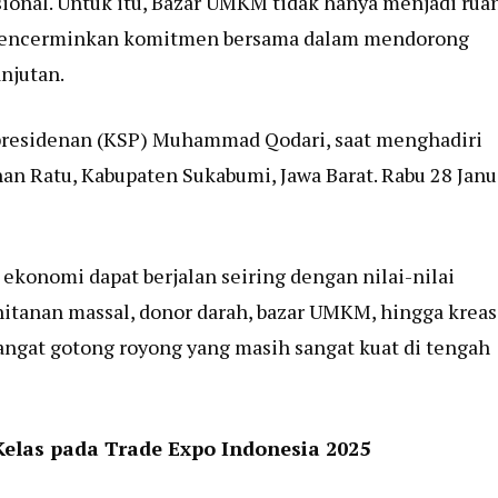
ional. Untuk itu, Bazar UMKM tidak hanya menjadi rua
ga mencerminkan komitmen bersama dalam mendorong
njutan.
epresidenan (KSP) Muhammad Qodari, saat menghadiri
an Ratu, Kabupaten Sukabumi, Jawa Barat. Rabu 28 Janu
onomi dapat berjalan seiring dengan nilai-nilai
hitanan massal, donor darah, bazar UMKM, hingga kreas
gat gotong royong yang masih sangat kuat di tengah
las pada Trade Expo Indonesia 2025