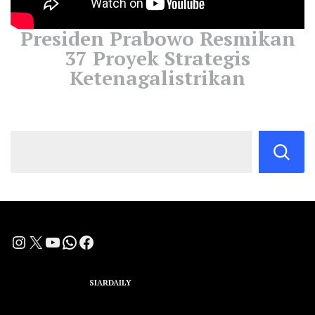
Presiden Prabowo Resmikan
37 Proyek Strategis
Ketenagalistrikan
Instagram
X
YouTube
WhatsApp
Facebook
A Group Member of
SIARDAILY
Networks