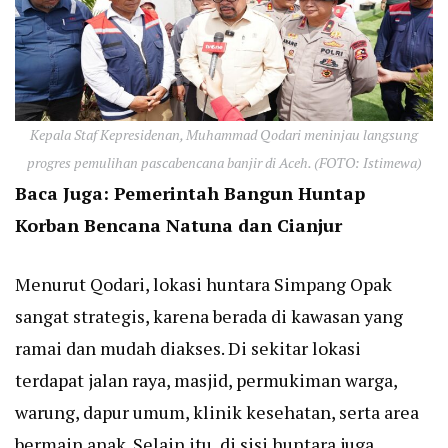
Kepala Staf Kepresidenan, Muhammad Qodari meninjau langsung
progres pemulihan pascabencana banjir di Aceh. (FOTO: Istimewa)
Baca Juga:
Pemerintah Bangun Huntap
Korban Bencana Natuna dan Cianjur
Menurut Qodari, lokasi huntara Simpang Opak
sangat strategis, karena berada di kawasan yang
ramai dan mudah diakses. Di sekitar lokasi
terdapat jalan raya, masjid, permukiman warga,
warung, dapur umum, klinik kesehatan, serta area
bermain anak. Selain itu, di sisi huntara juga