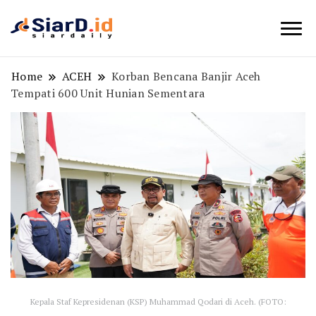
Berita Bisnis dan Edukasi
SiarD.id
Home
ACEH
Korban Bencana Banjir Aceh
Tempati 600 Unit Hunian Sementara
Kepala Staf Kepresidenan (KSP) Muhammad Qodari di Aceh. (FOTO: