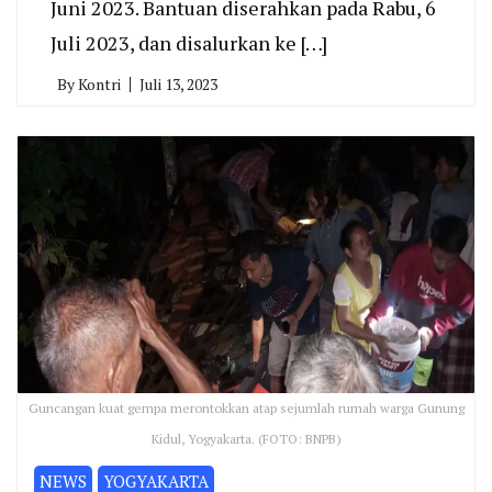
Juni 2023. Bantuan diserahkan pada Rabu, 6
Juli 2023, dan disalurkan ke […]
By
Kontri
Juli 13, 2023
Guncangan kuat gempa merontokkan atap sejumlah rumah warga Gunung
Kidul, Yogyakarta. (FOTO: BNPB)
NEWS
YOGYAKARTA