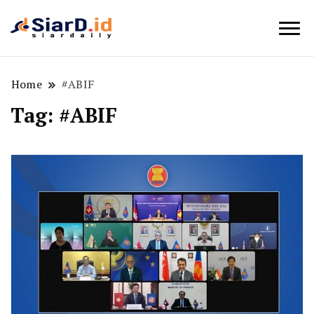
Berita Bisnis dan Edukasi
SiarD.id
Home
#ABIF
Tag:
#ABIF