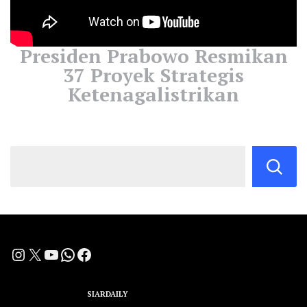
Presiden Prabowo Resmikan
37 Proyek Strategis
Ketenagalistrikan
Instagram
X
YouTube
WhatsApp
Facebook
A Group Member of
SIARDAILY
Networks